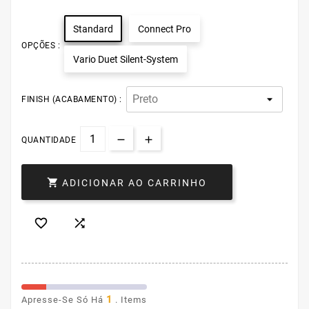
Standard
Connect Pro
OPÇÕES :
Vario Duet Silent-System
FINISH (ACABAMENTO) :
QUANTIDADE

ADICIONAR AO CARRINHO


1
Apresse-Se Só Há
. Items