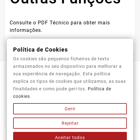
Consulte o PDF Técnico para obter mais
informações.
Política de Cookies
Os cookies são pequenos ficheiros de texto
armazenados no seu dispositivo para melhorar a

Informação Da Loja
sua experiência de navegação. Esta política
explica os tipos de cookies que utilizamos, as suas

Top Categorias
finalidades e como pode geri-los.
Política de
cookies

A Nossa Empresa
Gerir

A Sua Conta
Rejeitar
Aceitar todos