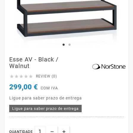
Esse AV - Black /
Walnut





REVIEW (0)
299,00 €
COM IVA
Ligue para saber prazo de entrega
Ligue para saber prazo de entrega
QUANTIDADE