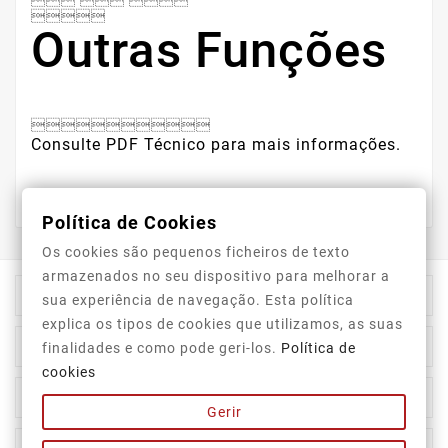
  

Outras Funções

Consulte PDF Técnico para mais informações.

Política de Cookies
Os cookies são pequenos ficheiros de texto
armazenados no seu dispositivo para melhorar a

Informação Da Loja
sua experiência de navegação. Esta política
explica os tipos de cookies que utilizamos, as suas

Top Categorias
finalidades e como pode geri-los.
Política de
cookies

A Nossa Empresa
Gerir