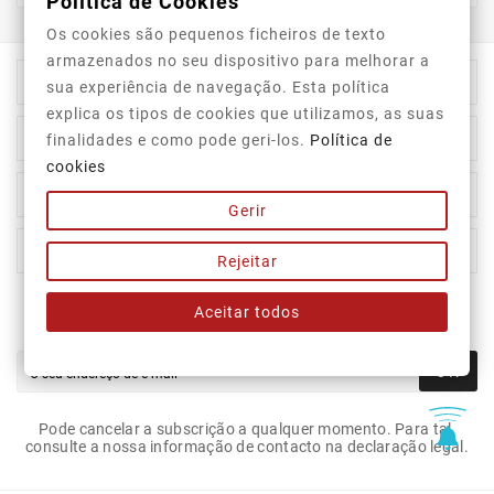
Política de Cookies
Os cookies são pequenos ficheiros de texto
armazenados no seu dispositivo para melhorar a

Informação Da Loja
sua experiência de navegação. Esta política
explica os tipos de cookies que utilizamos, as suas

Top Categorias
finalidades e como pode geri-los.
Política de
cookies

A Nossa Empresa
Gerir

A Sua Conta
Rejeitar
Aceitar todos
Newsletter
OK
Pode cancelar a subscrição a qualquer momento. Para tal,
consulte a nossa informação de contacto na declaração legal.