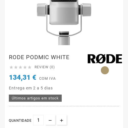
RODE PODMIC WHITE





REVIEW (0)
134,31 €
COM IVA
Entrega em 2 a 5 dias
Últimos artigos em stock
QUANTIDADE