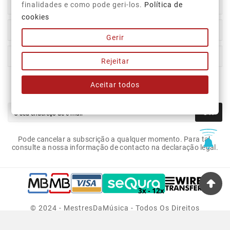

Top Categorias
finalidades e como pode geri-los.
Política de
cookies

A Nossa Empresa
Gerir

A Sua Conta
Rejeitar
Aceitar todos
Newsletter
OK
Pode cancelar a subscrição a qualquer momento. Para tal,
consulte a nossa informação de contacto na declaração legal.
© 2024 - MestresDaMúsica - Todos Os Direitos
Reservados.