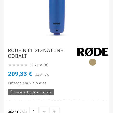
RODE NT1 SIGNATURE
COBALT





REVIEW (0)
209,33 €
COM IVA
Entrega em 2 a 5 dias
Últimos artigos em stock
QUANTIDADE