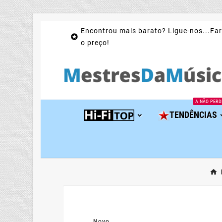
Encontrou mais barato? Ligue-nos...Far

o preço!
A NÃO PERD
TENDÊNCIAS
Novo