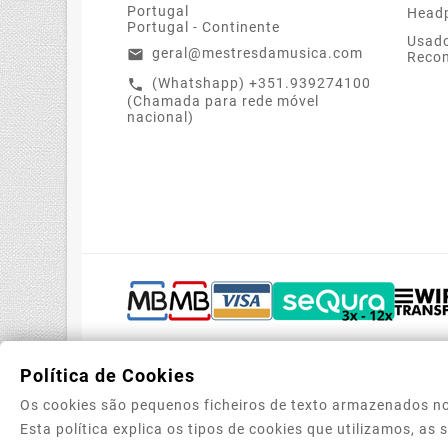
Portugal
Head
Portugal - Continente
Usado
geral@mestresdamusica.com
email
Recon
(Whatshapp) +351.939274100
call
(Chamada para rede móvel
nacional)
Política de Cookies
Os cookies são pequenos ficheiros de texto armazenados no
Esta política explica os tipos de cookies que utilizamos, as