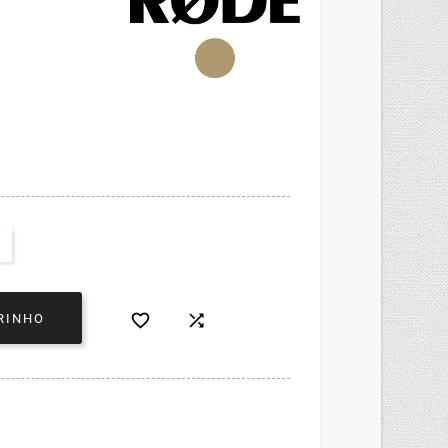


RINHO