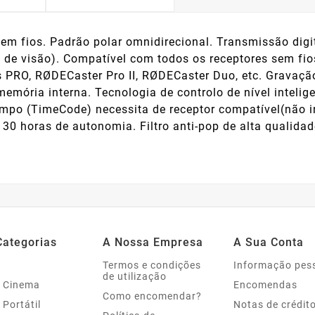
m fios. Padrão polar omnidirecional. Transmissão digit
de visão). Compatível com todos os receptores sem fios
ss PRO, RØDECaster Pro II, RØDECaster Duo, etc. Gravação
emória interna. Tecnologia de controlo de nível intelige
empo (TimeCode) necessita de receptor compatível(não i
 30 horas de autonomia. Filtro anti-pop de alta qualidad
Categorias
A Nossa Empresa
A Sua Conta
Termos e condições
Informação pes
de utilização
 Cinema
Encomendas
Como encomendar?
 Portátil
Notas de crédit