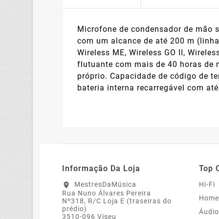
Microfone de condensador de mão se
com um alcance de até 200 m (linha 
Wireless ME, Wireless GO II, Wirele
flutuante com mais de 40 horas de m
próprio. Capacidade de código de t
bateria interna recarregável com até
Informação Da Loja
Top 
MestresDaMúsica
Hi-Fi
location_on
Rua Nuno Álvares Pereira
Home
Nº318, R/C Loja E (traseiras do
prédio)
Áudio
3510-096 Viseu