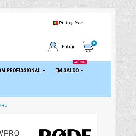
Português

0
Entrar
ATÉ 30%
OM PROFISSIONAL
EM SALDO
PRO
EWPRO