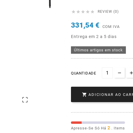





REVIEW (0)
331,54 €
COM IVA
Entrega em 2 a 5 dias
Últimos artigos em stock
QUANTIDADE

ADICIONAR AO CAR

2
Apresse-Se Só Há
. Items