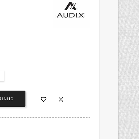


RINHO