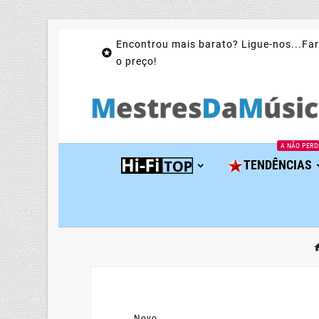
Encontrou mais barato? Ligue-nos...Far

o preço!
A NÃO PERD
TENDÊNCIAS
Novo