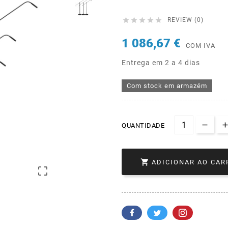





REVIEW (0)
1 086,67 €
COM IVA
Entrega em 2 a 4 dias
Com stock em armazém
QUANTIDADE

ADICIONAR AO CAR
