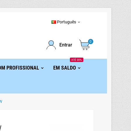
Português

0
Entrar
ATÉ 30%
OM PROFISSIONAL
EM SALDO
W
W