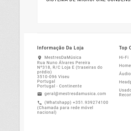
Informação Da Loja
Top 
MestresDaMúsica
Hi-Fi
location_on
Rua Nuno Álvares Pereira
Home
Nº318, R/C Loja E (traseiras do
prédio)
Áudio
3510-096 Viseu
Portugal
Head
Portugal - Continente
Usado
geral@mestresdamusica.com
email
Recon
(Whatshapp) +351.939274100
call
(Chamada para rede móvel
nacional)