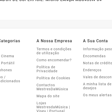
Categorias
A Nossa Empresa
A Sua Conta
Termos e condições
Informação pes
de utilização
 Cinema
Encomendas
Como encomendar?
 Portátil
Notas de crédit
Política de
phones
Endereços
Privacidade
s /
Vales de descon
Política de Cookies
dicionados
A minha lista de
Contactos
desejos
MestresDaMúsica
Os meus alertas
Mapa do site
Lojas
MestresdaMúsica |
Viseu | Portugal