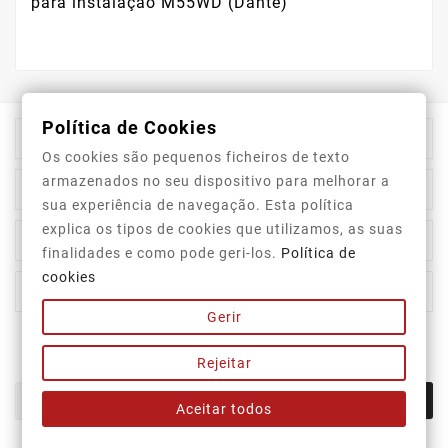
para instalação M55WD (Dante)
Política de Cookies

Informação Da Loja
Os cookies são pequenos ficheiros de texto
armazenados no seu dispositivo para melhorar a

Top Categorias
sua experiência de navegação. Esta política
explica os tipos de cookies que utilizamos, as suas

A Nossa Empresa
finalidades e como pode geri-los.
Política de
cookies

A Sua Conta
Gerir
Newsletter
Rejeitar
OK
Aceitar todos