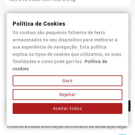
Política de Cookies

Informação Da Loja
Os cookies são pequenos ficheiros de texto
armazenados no seu dispositivo para melhorar a

Top Categorias
sua experiência de navegação. Esta política
explica os tipos de cookies que utilizamos, as suas

A Nossa Empresa
finalidades e como pode geri-los.
Política de
cookies

A Sua Conta
Gerir
Newsletter
Rejeitar
OK
Aceitar todos
Pode cancelar a subscrição a qualquer momento. Para tal,
consulte a nossa informação de contacto na declaração legal.