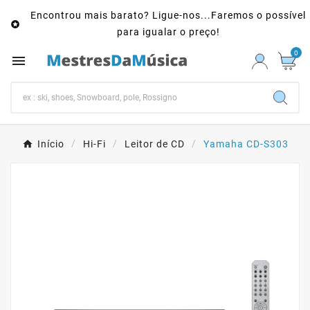
Encontrou mais barato? Ligue-nos...Faremos o possível

para igualar o preço!
0

Início
Hi-Fi
Leitor de CD
Yamaha CD-S303