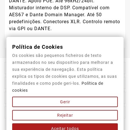
DANTE. Apoio POE. Até 96kHz/24bit.
Misturador interno de DSP. Compatível com
AES67 e Dante Domain Manager. Até 50
predefinições. Conectores XLR. Controlo remoto
via GPI ou DANTE.
Política de Cookies
Os cookies são pequenos ficheiros de texto
armazenados no seu dispositivo para melhorar a

Informação Da Loja
sua experiência de navegação. Esta política
explica os tipos de cookies que utilizamos, as suas

Top Categorias
finalidades e como pode geri-los.
Política de
cookies

A Nossa Empresa
Gerir

A Sua Conta
Rejeitar
Aceitar todos