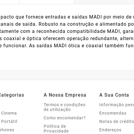
pacto que fornece entradas e saídas MADI por meio de 
canais de saída. Robusto na construção e alimentado por 
ntamente com a reconhecida compatibilidade MADI, ga
as coaxial e óptica oferecem operação redundante, alter
de funcionar. As saídas MADI ótica e coaxial também f
Categorias
A Nossa Empresa
A Sua Conta
Termos e condições
Informação pes
de utilização
 Cinema
Encomendas
Como encomendar?
 Portátil
Notas de crédit
Política de
phones
Endereços
Privacidade