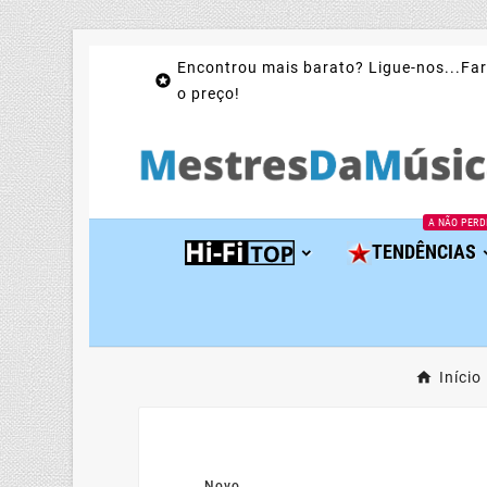
Encontrou mais barato? Ligue-nos...Far

o preço!
A NÃO PERD
TENDÊNCIAS
Início
Novo