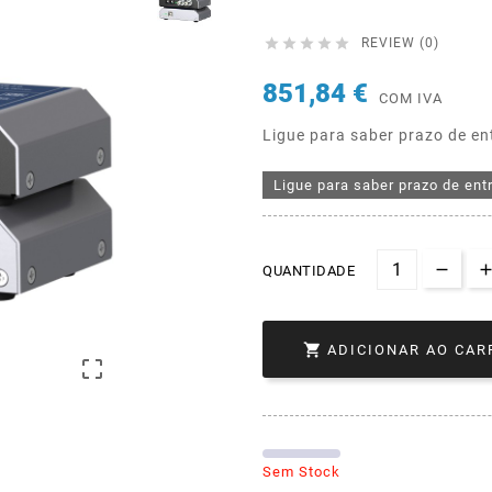





REVIEW (0)
851,84 €
COM IVA
Ligue para saber prazo de en
Ligue para saber prazo de ent
QUANTIDADE

ADICIONAR AO CAR

Sem Stock