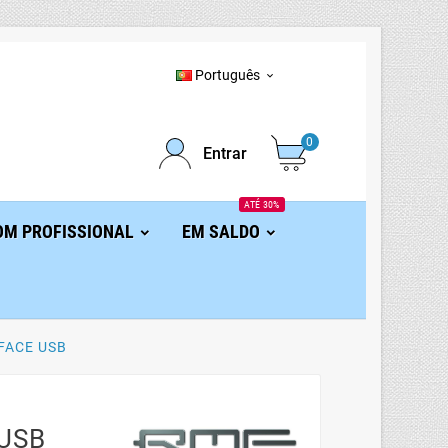
Português

0
Entrar
ATÉ 30%
OM PROFISSIONAL
EM SALDO
FACE USB
USB