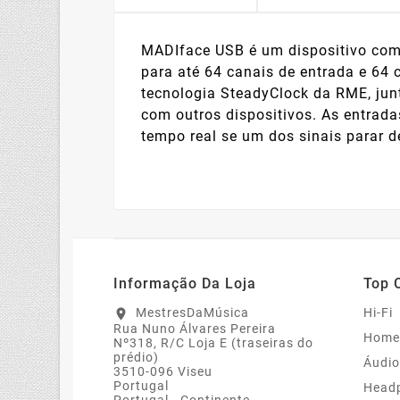
MADIface USB é um dispositivo com
para até 64 canais de entrada e 64 
tecnologia SteadyClock da RME, ju
com outros dispositivos. As entrad
tempo real se um dos sinais parar 
Informação Da Loja
Top 
MestresDaMúsica
Hi-Fi
location_on
Rua Nuno Álvares Pereira
Home
Nº318, R/C Loja E (traseiras do
prédio)
Áudio
3510-096 Viseu
Portugal
Head