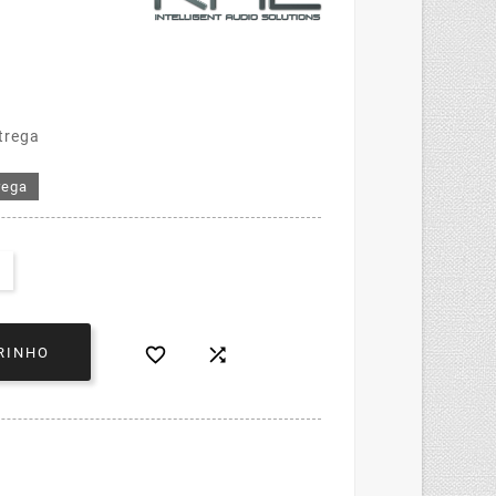
trega
rega


RINHO