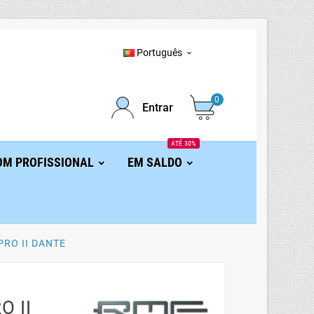
Português

0
Entrar
ATÉ 30%
OM PROFISSIONAL
EM SALDO
PRO II DANTE
O II