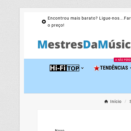
Encontrou mais barato? Ligue-nos...Far

o preço!
A NÃO PERD
TENDÊNCIAS
Início
Novo