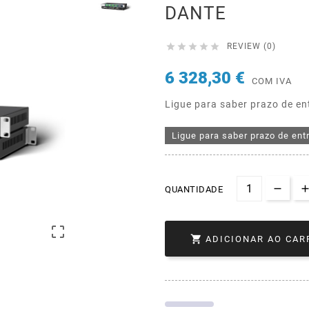
DANTE





REVIEW (0)
6 328,30 €
COM IVA
Ligue para saber prazo de en
Ligue para saber prazo de ent
QUANTIDADE


ADICIONAR AO CAR