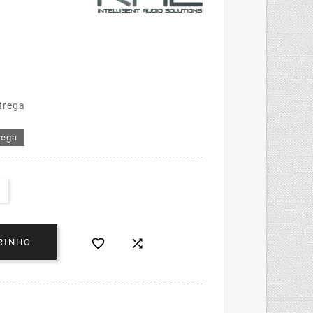
trega
rega


RINHO