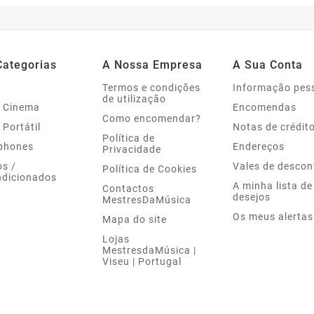
Categorias
A Nossa Empresa
A Sua Conta
Termos e condições
Informação pes
de utilização
 Cinema
Encomendas
Como encomendar?
 Portátil
Notas de crédit
Política de
phones
Endereços
Privacidade
s /
Vales de descon
Política de Cookies
dicionados
A minha lista de
Contactos
desejos
MestresDaMúsica
Os meus alertas
Mapa do site
Lojas
MestresdaMúsica |
Viseu | Portugal