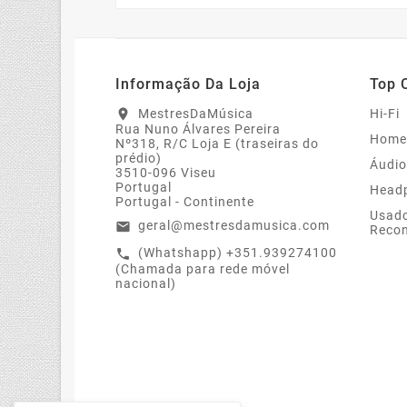
Informação Da Loja
Top 
MestresDaMúsica
Hi-Fi
location_on
Rua Nuno Álvares Pereira
Home
Nº318, R/C Loja E (traseiras do
prédio)
Áudio
3510-096 Viseu
Portugal
Head
Portugal - Continente
Usado
geral@mestresdamusica.com
email
Recon
(Whatshapp) +351.939274100
call
(Chamada para rede móvel
nacional)