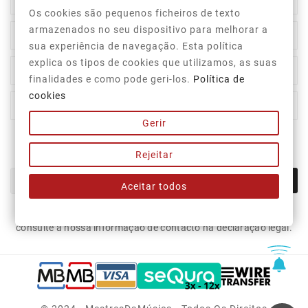

Informação Da Loja
Os cookies são pequenos ficheiros de texto
armazenados no seu dispositivo para melhorar a

Top Categorias
sua experiência de navegação. Esta política
explica os tipos de cookies que utilizamos, as suas

A Nossa Empresa
finalidades e como pode geri-los.
Política de
cookies

A Sua Conta
Gerir
Newsletter
Rejeitar
OK
Aceitar todos
Pode cancelar a subscrição a qualquer momento. Para tal,
consulte a nossa informação de contacto na declaração legal.