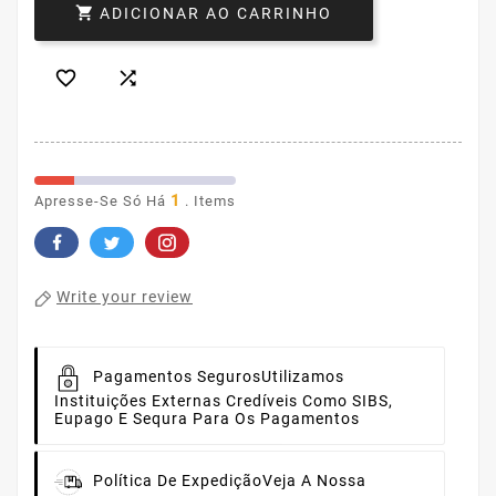

ADICIONAR AO CARRINHO


1
Apresse-Se Só Há
. Items
Write your review
Pagamentos Seguros
Utilizamos
Instituições Externas Credíveis Como SIBS,
Eupago E Sequra Para Os Pagamentos
Política De Expedição
Veja A Nossa