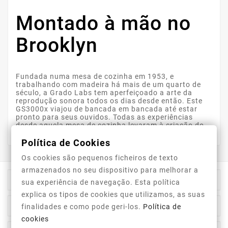
Montado à mão no
Brooklyn
Fundada numa mesa de cozinha em 1953, e
trabalhando com madeira há mais de um quarto de
século, a Grado Labs tem aperfeiçoado a arte da
reprodução sonora todos os dias desde então. Este
GS3000x viajou de bancada em bancada até estar
pronto para seus ouvidos. Todas as experiências
desde aquela mesa de cozinha levaram à criação do
GS3000x.
Política de Cookies
Os cookies são pequenos ficheiros de texto
armazenados no seu dispositivo para melhorar a

Informação Da Loja
sua experiência de navegação. Esta política
explica os tipos de cookies que utilizamos, as suas

Top Categorias
finalidades e como pode geri-los.
Política de
cookies