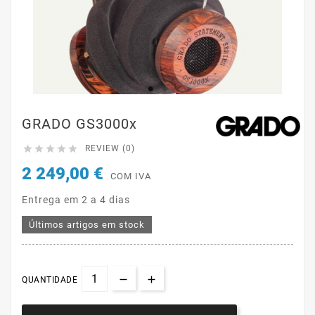
GRADO GS3000x





REVIEW (0)
2 249,00 €
COM IVA
Entrega em 2 a 4 dias
Últimos artigos em stock
QUANTIDADE