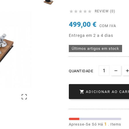





REVIEW (0)
499,00 €
COM IVA
Entrega em 2 a 4 dias
Últimos artigos em stock
QUANTIDADE

ADICIONAR AO CAR

1
Apresse-Se Só Há
. Items