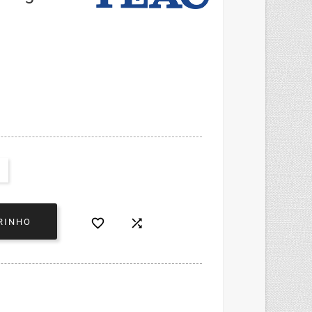


RINHO