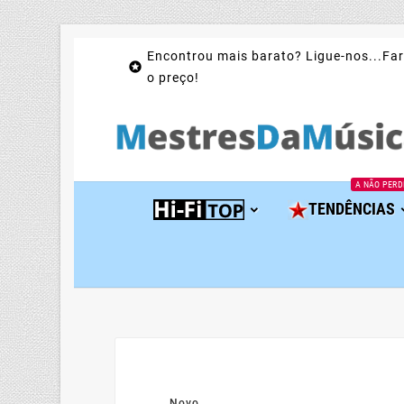
Encontrou mais barato? Ligue-nos...Far

o preço!
A NÃO PERD
TENDÊNCIAS
Novo