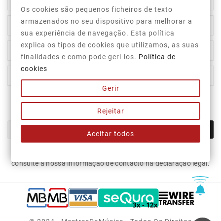

Informação Da Loja
Os cookies são pequenos ficheiros de texto
armazenados no seu dispositivo para melhorar a

Top Categorias
sua experiência de navegação. Esta política
explica os tipos de cookies que utilizamos, as suas

A Nossa Empresa
finalidades e como pode geri-los.
Política de
cookies

A Sua Conta
Gerir
Newsletter
Rejeitar
OK
Aceitar todos
Pode cancelar a subscrição a qualquer momento. Para tal,
consulte a nossa informação de contacto na declaração legal.