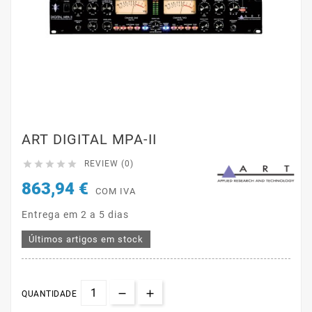
ART DIGITAL MPA-II





REVIEW (0)
863,94 €
COM IVA
Entrega em 2 a 5 dias
Últimos artigos em stock
QUANTIDADE