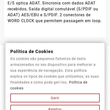
E/S optica ADAT. Sincronia com dados ADAT
recebidos, Saída digital comutável (S/PDIF ou
ADAT) AES/EBU e S/PDIF. 2 conectores de
WORD CLOCK que permitem passagem em loop.
Política de Cookies

Informação Da Loja
Os cookies são pequenos ficheiros de texto
armazenados no seu dispositivo para melhorar a

Top Categorias
sua experiência de navegação. Esta política
explica os tipos de cookies que utilizamos, as suas

A Nossa Empresa
finalidades e como pode geri-los.
Política de
cookies

A Sua Conta
Gerir
Newsletter
Rejeitar