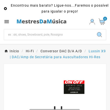
Encontrou mais barato? Ligue-nos...Faremos o possível

para igualar o preço!
0

Início
Hi-Fi
Conversor DAC D/A A/D
Luxsin X9
| DAC/Amp de Secretária para Auscultadores Hi-Res