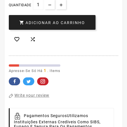
QUANTIDADE

ADICIONAR AO CARRINHO


1
Apresse-Se Só Há
. Items
Write your review
Pagamentos Seguros
Utilizamos
Instituições Externas Credíveis Como SIBS,
Eupago E Sequra Para Os Pagamentos