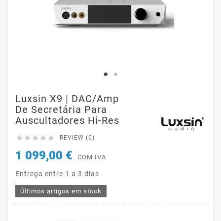
Luxsin X9 | DAC/Amp
De Secretária Para
Auscultadores Hi-Res





REVIEW (0)
1 099,00 €
COM IVA
Entrega entre 1 a 3 dias
Últimos artigos em stock