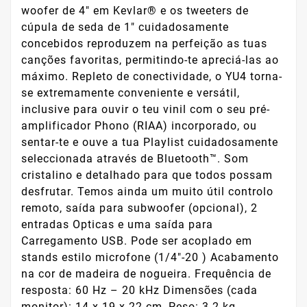
woofer de 4" em Kevlar® e os tweeters de
cúpula de seda de 1" cuidadosamente
concebidos reproduzem na perfeição as tuas
canções favoritas, permitindo-te apreciá-las ao
máximo. Repleto de conectividade, o YU4 torna-
se extremamente conveniente e versátil,
inclusive para ouvir o teu vinil com o seu pré-
amplificador Phono (RIAA) incorporado, ou
sentar-te e ouve a tua Playlist cuidadosamente
seleccionada através de Bluetooth™. Som
cristalino e detalhado para que todos possam
desfrutar. Temos ainda um muito útil controlo
remoto, saída para subwoofer (opcional), 2
entradas Opticas e uma saída para
Carregamento USB. Pode ser acoplado em
stands estilo microfone (1/4"-20 ) Acabamento
na cor de madeira de nogueira. Frequência de
resposta: 60 Hz – 20 kHz Dimensões (cada
monitor): 14 x 19 x 22 cm, Peso: 3.2 kg