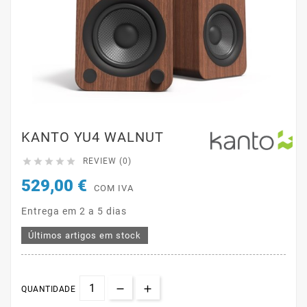
KANTO YU4 WALNUT





REVIEW (0)
529,00 €
COM IVA
Entrega em 2 a 5 dias
Últimos artigos em stock
QUANTIDADE