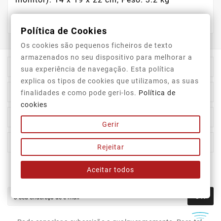
Política de Cookies
Os cookies são pequenos ficheiros de texto
armazenados no seu dispositivo para melhorar a

Informação Da Loja
sua experiência de navegação. Esta política
explica os tipos de cookies que utilizamos, as suas

Top Categorias
finalidades e como pode geri-los.
Política de
cookies

A Nossa Empresa
Gerir

A Sua Conta
Rejeitar
Aceitar todos
Newsletter
OK