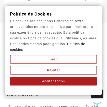
Política de Cookies
Os cookies são pequenos ficheiros de texto
armazenados no seu dispositivo para melhorar a

Informação Da Loja
sua experiência de navegação. Esta política
explica os tipos de cookies que utilizamos, as suas

Top Categorias
finalidades e como pode geri-los.
Política de
cookies

A Nossa Empresa
Gerir

A Sua Conta
Rejeitar
Aceitar todos
Newsletter
OK
Pode cancelar a subscrição a qualquer momento. Para tal,