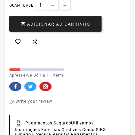
QUANTIDADE

ADICIONAR AO CARRINHO


1
Apresse-Se Só Há
. Items
Write your review
Pagamentos Seguros
Utilizamos
Instituições Externas Credíveis Como SIBS,
Eupago E Sequra Para Os Pagamentos