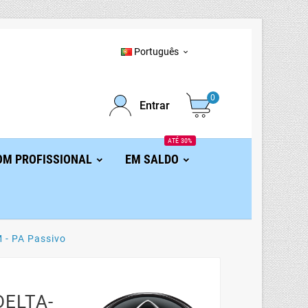
Português

0
Entrar
ATÉ 30%
OM PROFISSIONAL
EM SALDO
 - PA Passivo
DELTA-