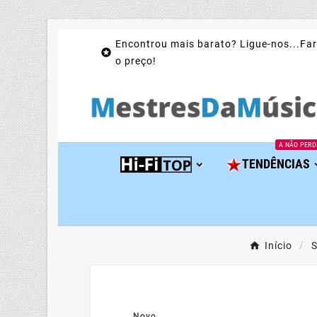
Encontrou mais barato? Ligue-nos...Far

o preço!
A NÃO PERD
TENDÊNCIAS
Início
S
Novo