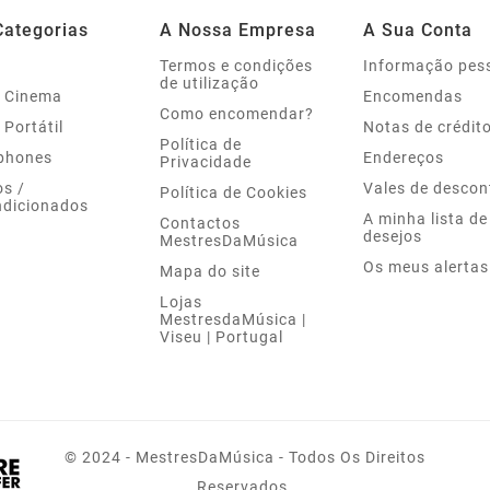
Categorias
A Nossa Empresa
A Sua Conta
Termos e condições
Informação pes
de utilização
 Cinema
Encomendas
Como encomendar?
 Portátil
Notas de crédit
Política de
phones
Endereços
Privacidade
s /
Vales de descon
Política de Cookies
dicionados
A minha lista de
Contactos
desejos
MestresDaMúsica
Os meus alertas
Mapa do site
Lojas
MestresdaMúsica |
Viseu | Portugal
© 2024 - MestresDaMúsica - Todos Os Direitos
Reservados.