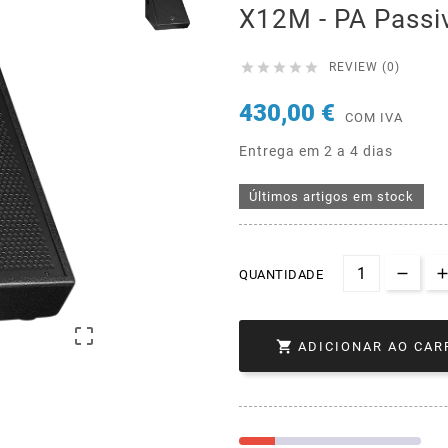
X12M - PA Passi





REVIEW (0)
430,00 €
COM IVA
Entrega em 2 a 4 dias
Últimos artigos em stock
QUANTIDADE


ADICIONAR AO CAR