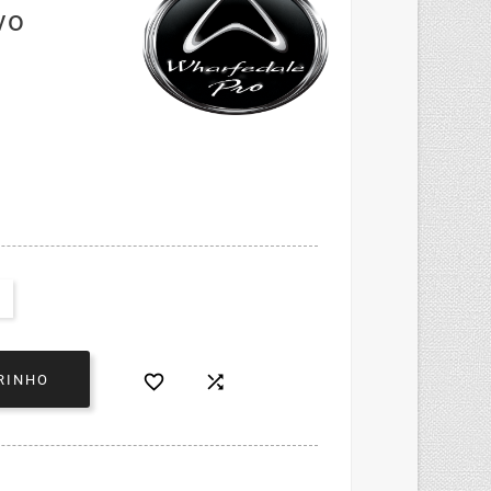
vo


RINHO