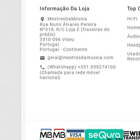
Informação Da Loja
Top 
MestresDaMúsica
Hi-Fi
location_on
Rua Nuno Álvares Pereira
Home
Nº318, R/C Loja E (traseiras do
prédio)
Áudio
3510-096 Viseu
Portugal
Head
Portugal - Continente
Usado
geral@mestresdamusica.com
email
Recon
(Whatshapp) +351.939274100
call
(Chamada para rede móvel
nacional)