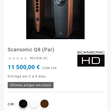
Scansonic Q8 (par)





REVIEW (0)
11 500,00 €
COM IVA
Entrega em 2 a 4 dias
Últimos artigos em stock

COR :