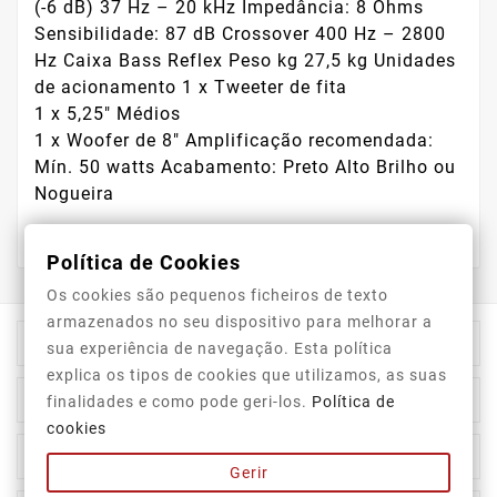
(-6 dB) 37 Hz – 20 kHz Impedância: 8 Ohms
Sensibilidade: 87 dB Crossover 400 Hz – 2800
Hz Caixa Bass Reflex Peso kg 27,5 kg Unidades
de acionamento 1 x Tweeter de fita
1 x 5,25" Médios
1 x Woofer de 8" Amplificação recomendada:
Mín. 50 watts Acabamento: Preto Alto Brilho ou
Nogueira
Política de Cookies
Os cookies são pequenos ficheiros de texto
armazenados no seu dispositivo para melhorar a

Informação Da Loja
sua experiência de navegação. Esta política
explica os tipos de cookies que utilizamos, as suas

Top Categorias
finalidades e como pode geri-los.
Política de
cookies

A Nossa Empresa
Gerir