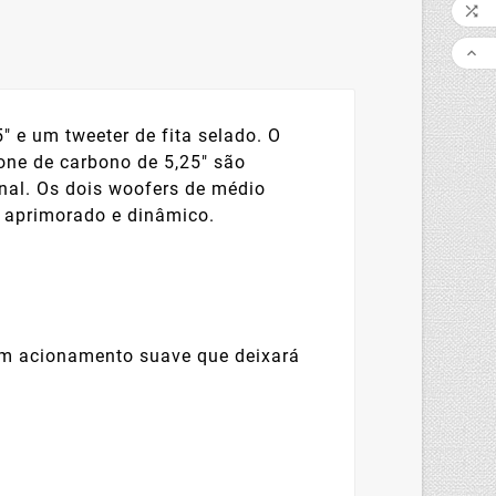


" e um tweeter de fita selado. O
one de carbono de 5,25" são
nal. Os dois woofers de médio
 aprimorado e dinâmico.
 um acionamento suave que deixará