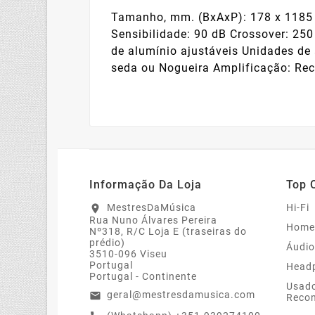
Tamanho, mm. (BxAxP): 178 x 1185 x
Sensibilidade: 90 dB Crossover: 250
de alumínio ajustáveis Unidades de a
seda ou Nogueira Amplificação: Re
Informação Da Loja
Top 
MestresDaMúsica
Hi-Fi
location_on
Rua Nuno Álvares Pereira
Home
Nº318, R/C Loja E (traseiras do
prédio)
Áudio
3510-096 Viseu
Portugal
Head
Portugal - Continente
Usado
geral@mestresdamusica.com
email
Recon