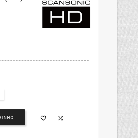


RINHO