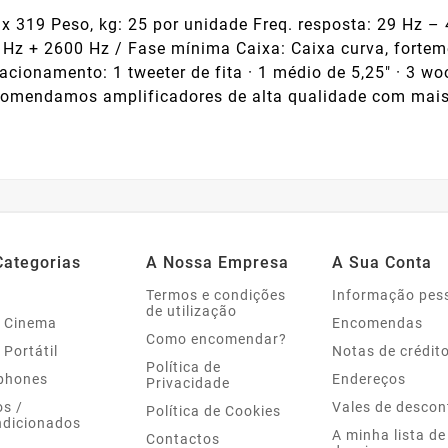
 319 Peso, kg: 25 por unidade Freq. resposta: 29 Hz 
 Hz + 2600 Hz / Fase mínima Caixa: Caixa curva, fortem
cionamento: 1 tweeter de fita · 1 médio de 5,25" · 3 wo
comendamos amplificadores de alta qualidade com mai
Categorias
A Nossa Empresa
A Sua Conta
Termos e condições
Informação pes
de utilização
 Cinema
Encomendas
Como encomendar?
 Portátil
Notas de crédit
Política de
phones
Endereços
Privacidade
s /
Vales de descon
Política de Cookies
dicionados
A minha lista de
Contactos