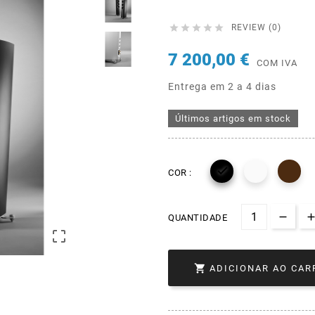





REVIEW (0)
7 200,00 €
COM IVA
Entrega em 2 a 4 dias
Últimos artigos em stock

COR :
QUANTIDADE


ADICIONAR AO CAR