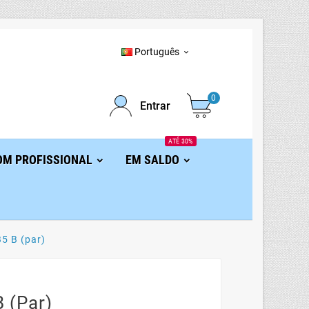
Português

0
Entrar
ATÉ 30%
OM PROFISSIONAL
EM SALDO
5 B (par)
 (par)