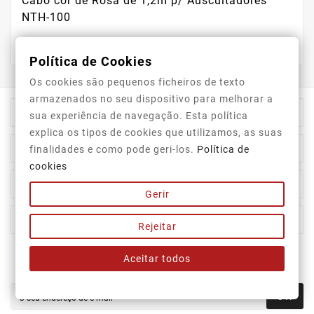
Cabo cor de Rosa de 1,2m p/ Auscultadores
NTH-100
Política de Cookies
Os cookies são pequenos ficheiros de texto
armazenados no seu dispositivo para melhorar a

Informação Da Loja
sua experiência de navegação. Esta política
explica os tipos de cookies que utilizamos, as suas

Top Categorias
finalidades e como pode geri-los.
Política de
cookies

A Nossa Empresa
Gerir

A Sua Conta
Rejeitar
Aceitar todos
Newsletter
OK