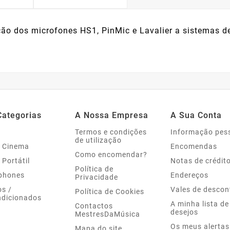
ção dos microfones HS1, PinMic e Lavalier a sistemas d
Categorias
A Nossa Empresa
A Sua Conta
Termos e condições
Informação pes
de utilização
 Cinema
Encomendas
Como encomendar?
 Portátil
Notas de crédit
Política de
phones
Endereços
Privacidade
s /
Vales de descon
Política de Cookies
dicionados
A minha lista de
Contactos
desejos
MestresDaMúsica
Os meus alertas
Mapa do site