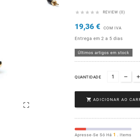





REVIEW (0)
19,36 €
COM IVA
Entrega em 2 a 5 dias
Últimos artigos em stock
QUANTIDADE

ADICIONAR AO CAR

1
Apresse-Se Só Há
. Items