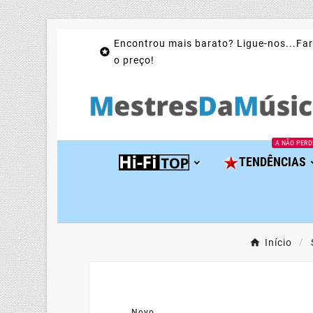
Encontrou mais barato? Ligue-nos...Far

o preço!
A NÃO PERD
TENDÊNCIAS
Início
Novo