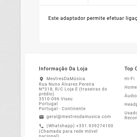
Este adaptador permite efetuar liga
Informação Da Loja
Top 
MestresDaMúsica
Hi-Fi
location_on
Rua Nuno Álvares Pereira
Home
Nº318, R/C Loja E (traseiras do
prédio)
Áudio
3510-096 Viseu
Portugal
Head
Portugal - Continente
Usado
geral@mestresdamusica.com
email
Recon
(Whatshapp) +351.939274100
call
(Chamada para rede móvel
nacional)