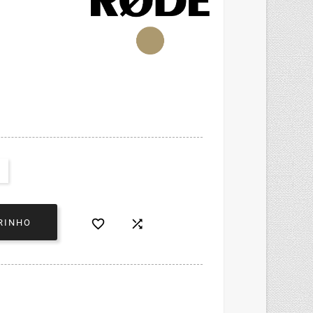


RINHO