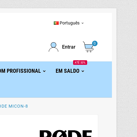
Português

0
Entrar
ATÉ 30%
OM PROFISSIONAL
EM SALDO
ODE MICON-8