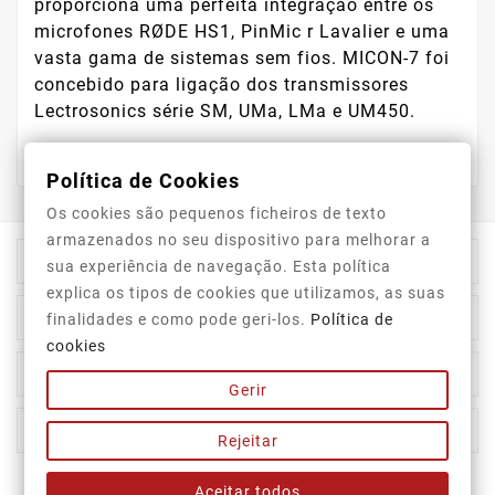
proporciona uma perfeita integração entre os
microfones RØDE HS1, PinMic r Lavalier e uma
vasta gama de sistemas sem fios. MICON-7 foi
concebido para ligação dos transmissores
Lectrosonics série SM, UMa, LMa e UM450.
Política de Cookies
Os cookies são pequenos ficheiros de texto
armazenados no seu dispositivo para melhorar a

Informação Da Loja
sua experiência de navegação. Esta política
explica os tipos de cookies que utilizamos, as suas

Top Categorias
finalidades e como pode geri-los.
Política de
cookies

A Nossa Empresa
Gerir

A Sua Conta
Rejeitar
Aceitar todos