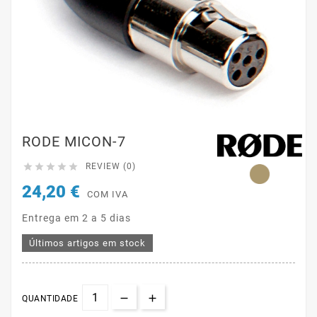
RODE MICON-7





REVIEW (0)
24,20 €
COM IVA
Entrega em 2 a 5 dias
Últimos artigos em stock
QUANTIDADE