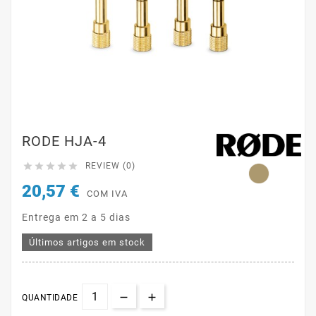
RODE HJA-4





REVIEW (0)
20,57 €
COM IVA
Entrega em 2 a 5 dias
Últimos artigos em stock
QUANTIDADE