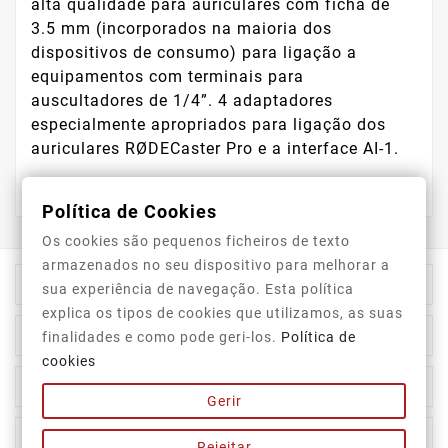
alta qualidade para auriculares com ficha de
3.5 mm (incorporados na maioria dos
dispositivos de consumo) para ligação a
equipamentos com terminais para
auscultadores de 1/4”. 4 adaptadores
especialmente apropriados para ligação dos
auriculares RØDECaster Pro e a interface AI-1.
Política de Cookies
Os cookies são pequenos ficheiros de texto
armazenados no seu dispositivo para melhorar a

Informação Da Loja
sua experiência de navegação. Esta política
explica os tipos de cookies que utilizamos, as suas

Top Categorias
finalidades e como pode geri-los.
Política de
cookies

A Nossa Empresa
Gerir

A Sua Conta
Rejeitar