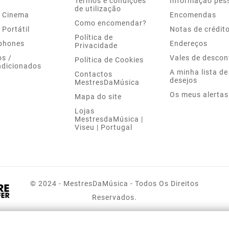
Termos e condições
Informação pes
de utilização
 Cinema
Encomendas
Como encomendar?
 Portátil
Notas de crédit
Política de
phones
Endereços
Privacidade
s /
Vales de descon
Política de Cookies
dicionados
A minha lista de
Contactos
desejos
MestresDaMúsica
Os meus alertas
Mapa do site
Lojas
MestresdaMúsica |
Viseu | Portugal
© 2024 - MestresDaMúsica - Todos Os Direitos
Reservados.