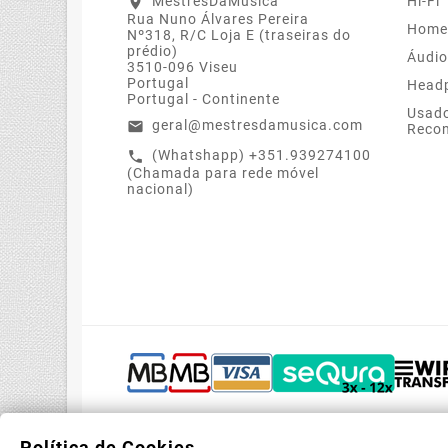
MestresDaMúsica
Hi-Fi
location_on
Rua Nuno Álvares Pereira
Home
Nº318, R/C Loja E (traseiras do
prédio)
Áudio
3510-096 Viseu
Portugal
Head
Portugal - Continente
Usado
geral@mestresdamusica.com
email
Recon
(Whatshapp) +351.939274100
call
(Chamada para rede móvel
nacional)
Política de Cookies