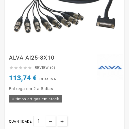
ALVA AI25-8X10





REVIEW (0)
113,74 €
COM IVA
Entrega em 2 a 5 dias
Últimos artigos em stock
QUANTIDADE