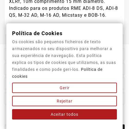
XLRf, 10m comprimento 15 mm diâmetro.
Indicado para os produtos RME ADI-8 DS, ADI-8
QS, M-32 AD, M-16 AD, Micstasy e BOB-16.
Política de Cookies
Os cookies são pequenos ficheiros de texto
armazenados no seu dispositivo para melhorar a

Informação Da Loja
sua experiência de navegação. Esta política
explica os tipos de cookies que utilizamos, as suas

Top Categorias
finalidades e como pode geri-los.
Política de
cookies

A Nossa Empresa
Gerir

A Sua Conta
Rejeitar
Aceitar todos
Newsletter