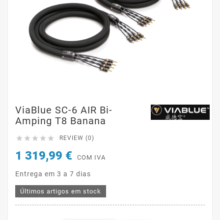
ViaBlue SC-6 AIR Bi-
Amping T8 Banana





REVIEW (0)
1 319,99 €
COM IVA
Entrega em 3 a 7 dias
Últimos artigos em stock