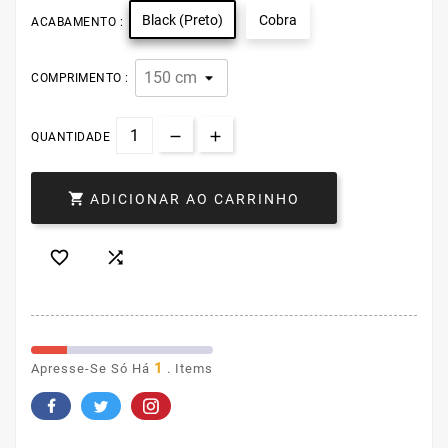
Black (Preto)
Cobra
ACABAMENTO :
COMPRIMENTO :
QUANTIDADE

ADICIONAR AO CARRINHO


1
Apresse-Se Só Há
. Items