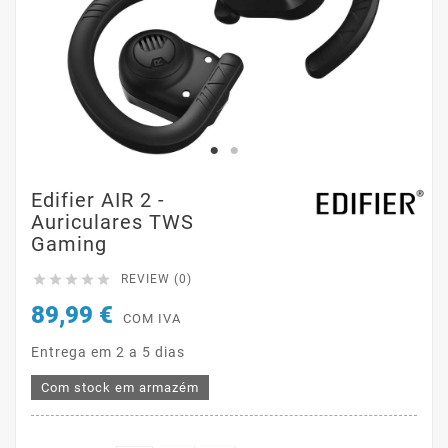
Edifier AIR 2 -
Auriculares TWS
Gaming





REVIEW (0)
89,99 €
COM IVA
Entrega em 2 a 5 dias
Com stock em armazém