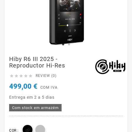
Hiby R6 III 2025 -
Reproductor Hi-Res





REVIEW (0)
499,00 €
COM IVA
Entrega em 2 a 5 dias
Com stock em armazém

COR :