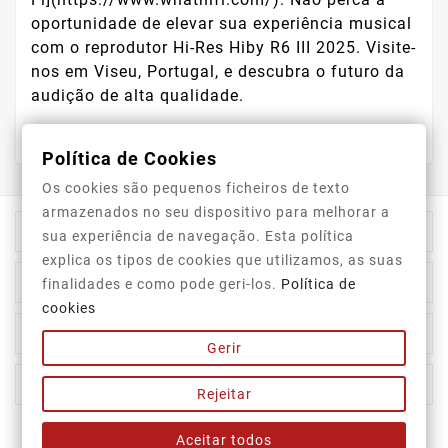
oportunidade de elevar sua experiência musical
com o reprodutor Hi-Res Hiby R6 III 2025. Visite-
nos em Viseu, Portugal, e descubra o futuro da
audição de alta qualidade.
Política de Cookies
Os cookies são pequenos ficheiros de texto
armazenados no seu dispositivo para melhorar a

Informação Da Loja
sua experiência de navegação. Esta política
explica os tipos de cookies que utilizamos, as suas

Top Categorias
finalidades e como pode geri-los.
Política de
cookies

A Nossa Empresa
Gerir

A Sua Conta
Rejeitar
Aceitar todos