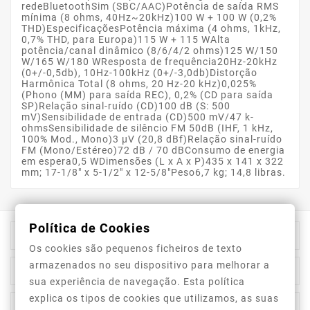
redeBluetoothSim (SBC/AAC)Potência de saída RMS
mínima (8 ohms, 40Hz~20kHz)100 W + 100 W (0,2%
THD)EspecificaçõesPotência máxima (4 ohms, 1kHz,
0,7% THD, para Europa)115 W + 115 WAlta
potência/canal dinâmico (8/6/4/2 ohms)125 W/150
W/165 W/180 WResposta de frequência20Hz-20kHz
(0+/-0,5db), 10Hz-100kHz (0+/-3,0db)Distorção
Harmônica Total (8 ohms, 20 Hz-20 kHz)0,025%
(Phono (MM) para saída REC), 0,2% (CD para saída
SP)Relação sinal-ruído (CD)100 dB (S: 500
mV)Sensibilidade de entrada (CD)500 mV/47 k-
ohmsSensibilidade de silêncio FM 50dB (IHF, 1 kHz,
100% Mod., Mono)3 μV (20,8 dBf)Relação sinal-ruído
FM (Mono/Estéreo)72 dB / 70 dBConsumo de energia
em espera0,5 WDimensões (L x A x P)435 x 141 x 322
mm; 17-1/8" x 5-1/2" x 12-5/8"Peso6,7 kg; 14,8 libras.
Política de Cookies

Informação Da Loja
Os cookies são pequenos ficheiros de texto
armazenados no seu dispositivo para melhorar a

Top Categorias
sua experiência de navegação. Esta política
explica os tipos de cookies que utilizamos, as suas

A Nossa Empresa