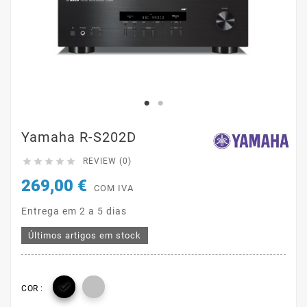
Yamaha R-S202D





REVIEW (0)
269,00 €
COM IVA
Entrega em 2 a 5 dias
Últimos artigos em stock

COR :