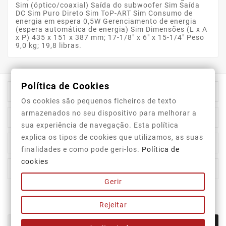
Sim (óptico/coaxial) Saída do subwoofer Sim Saída
DC Sim Puro Direto Sim ToP-ART Sim Consumo de
energia em espera 0,5W Gerenciamento de energia
(espera automática de energia) Sim Dimensões (L x A
x P) 435 x 151 x 387 mm; 17-1/8" x 6" x 15-1/4" Peso
9,0 kg; 19,8 libras.
Política de Cookies

Informação Da Loja
Os cookies são pequenos ficheiros de texto
armazenados no seu dispositivo para melhorar a

Top Categorias
sua experiência de navegação. Esta política
explica os tipos de cookies que utilizamos, as suas

A Nossa Empresa
finalidades e como pode geri-los.
Política de
cookies

A Sua Conta
Gerir
Newsletter
Rejeitar
OK