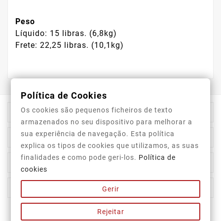
Peso
Líquido: 15 libras. (6,8kg)
Frete: 22,25 libras. (10,1kg)
Política de Cookies
Os cookies são pequenos ficheiros de texto

Informação Da Loja
armazenados no seu dispositivo para melhorar a
sua experiência de navegação. Esta política

Top Categorias
explica os tipos de cookies que utilizamos, as suas
finalidades e como pode geri-los.
Política de

A Nossa Empresa
cookies

A Sua Conta
Gerir
Rejeitar
Newsletter