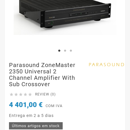
Parasound ZoneMaster
2350 Universal 2
Channel Amplifier With
Sub Crossover





REVIEW (0)
4 401,00 €
COM IVA
Entrega em 2 a 5 dias
Últimos artigos em stock