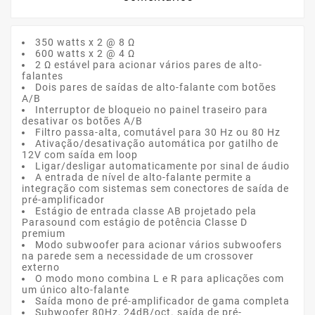
350 ​​watts x 2 @ 8 Ω
600 watts x 2 @ 4 Ω
2 Ω estável para acionar vários pares de alto-
falantes
Dois pares de saídas de alto-falante com botões
A/B
Interruptor de bloqueio no painel traseiro para
desativar os botões A/B
Filtro passa-alta, comutável para 30 Hz ou 80 Hz
Ativação/desativação automática por gatilho de
12V com saída em loop
Ligar/desligar automaticamente por sinal de áudio
A entrada de nível de alto-falante permite a
integração com sistemas sem conectores de saída de
pré-amplificador
Estágio de entrada classe AB projetado pela
Parasound com estágio de potência Classe D
premium
Modo subwoofer para acionar vários subwoofers
na parede sem a necessidade de um crossover
externo
O modo mono combina L e R para aplicações com
um único alto-falante
Saída mono de pré-amplificador de gama completa
Subwoofer 80Hz, 24dB/oct. saída de pré-