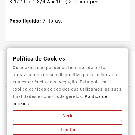
8-1/2 L x 1-3/4 A x 10 P, 2 H com pés
Peso líquido:
7 libras.
Política de Cookies

Informação Da Loja
Os cookies são pequenos ficheiros de texto
armazenados no seu dispositivo para melhorar a

Top Categorias
sua experiência de navegação. Esta política
explica os tipos de cookies que utilizamos, as suas

A Nossa Empresa
finalidades e como pode geri-los.
Política de
cookies

A Sua Conta
Gerir
Newsletter
Rejeitar