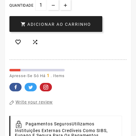
QUANTIDADE

ADICIONAR AO CARRINHO


1
Apresse-Se Só Há
. Items
Write your review
Pagamentos Seguros
Utilizamos
Instituições Externas Credíveis Como SIBS,
Eupago E Sequra Para Os Pagamentos