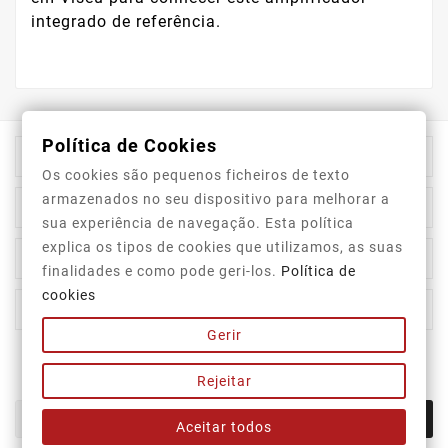
integrado de referência.
Política de Cookies

Informação Da Loja
Os cookies são pequenos ficheiros de texto
armazenados no seu dispositivo para melhorar a

Top Categorias
sua experiência de navegação. Esta política
explica os tipos de cookies que utilizamos, as suas

A Nossa Empresa
finalidades e como pode geri-los.
Política de
cookies

A Sua Conta
Gerir
Newsletter
Rejeitar
OK
Aceitar todos