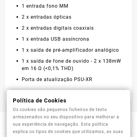
1 entrada fono MM
2 x entradas ópticas
2 x entradas digitais coaxiais
1 x entrada USB assíncrona
1 x saída de pré-amplificador analógico
1 x saída de fone de ouvido - 2 x 138mW
em 16 Ω (<0,1% THD)
Porta de atualização PSU-XR
Política de Cookies
Os cookies são pequenos ficheiros de texto
armazenados no seu dispositivo para melhorar a

Informação Da Loja
sua experiência de navegação. Esta política
explica os tipos de cookies que utilizamos, as suas