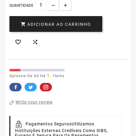
QUANTIDADE

ADICIONAR AO CARRINHO


1
Apresse-Se Só Há
. Items
Write your review
Pagamentos Seguros
Utilizamos
Instituições Externas Credíveis Como SIBS,
Eupago E Sequra Para Os Pagamentos