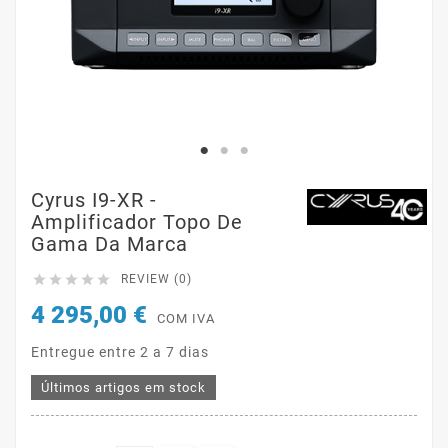
Cyrus I9-XR -
Amplificador Topo De
Gama Da Marca





REVIEW (0)
4 295,00 €
COM IVA
Entregue entre 2 a 7 dias
Últimos artigos em stock