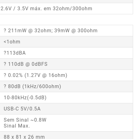
?2.6V / 3.5V máx. em 32ohm/300ohm
? 211mW @ 32ohm; 39mW @ 300ohm
<1ohm
?113dBA
? 110dB @ 0dBFS
? 0.02% (1.27V @ 16ohm)
? 80dB (1kHz/600ohm)
10-80kHz(-0.5dB)
USB-C 5V/0.5A
Sem Sinal ~0.8W
Sinal Max.
88 x 81 x 26 mm