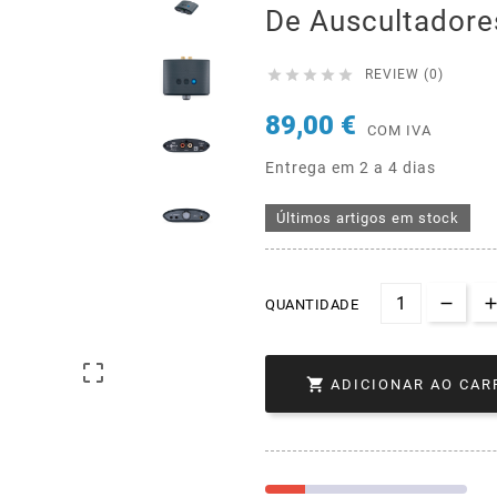
De Auscultadore





REVIEW (0)
89,00 €
COM IVA
Entrega em 2 a 4 dias
Últimos artigos em stock
QUANTIDADE


ADICIONAR AO CAR