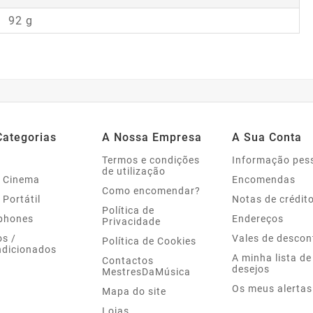
92 g
Categorias
A Nossa Empresa
A Sua Conta
Termos e condições
Informação pes
de utilização
 Cinema
Encomendas
Como encomendar?
 Portátil
Notas de crédit
Política de
phones
Endereços
Privacidade
s /
Vales de descon
Política de Cookies
dicionados
A minha lista de
Contactos
desejos
MestresDaMúsica
Os meus alertas
Mapa do site
Lojas