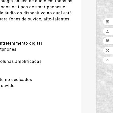
cnologia básica de áudio em todos os
 todos os tipos de smartphones e
de áudio do dispositivo ao qual está
ara fones de ouvido, alto-falantes



ntretenimento digital
rtphones

l

colunas amplificadas
terno dedicados
e ouvido