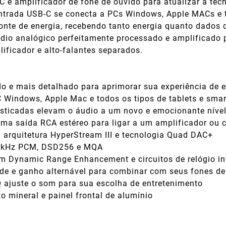
C e amplificador de fone de ouvido para atualizar a te
a entrada USB-C se conecta a PCs Windows, Apple MACs e
 fonte de energia, recebendo tanto energia quanto dados 
dio analógico perfeitamente processado e amplificado p
ificador e alto-falantes separados.
o e mais detalhado para aprimorar sua experiência de e
C Windows, Apple Mac e todos os tipos de tablets e sma
isticadas elevam o áudio a um novo e emocionante níve
uma saída RCA estéreo para ligar a um amplificador ou 
 arquitetura HyperStream III e tecnologia Quad DAC+
384kHz PCM, DSD256 e MQA
m Dynamic Range Enhancement e circuitos de relógio in
dade e ganho alternável para combinar com seus fones d
 ajuste o som para sua escolha de entretenimento
o mineral e painel frontal de alumínio