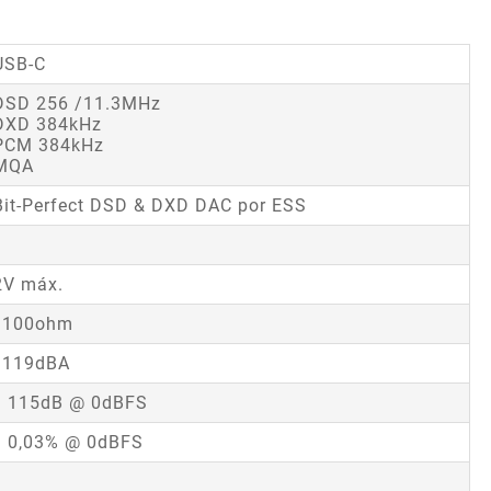
USB-C
DSD 256 /11.3MHz
DXD 384kHz
PCM 384kHz
MQA
Bit-Perfect DSD & DXD DAC por ESS
2V máx.
<100ohm
?119dBA
? 115dB @ 0dBFS
? 0,03% @ 0dBFS