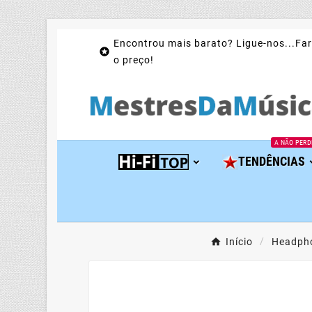
Encontrou mais barato? Ligue-nos...Far

o preço!
A NÃO PERD
TENDÊNCIAS
Início
Headph