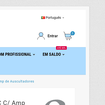
Português

0
Entrar
ATÉ 30%
OM PROFISSIONAL
EM SALDO
Amp de Auscultadores
C C/ Amp