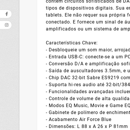
contém circuitos sofisticados de DA
tipos de dispositivos digitais. Su
tablets. Ele não requer sua própria
conectado. E fornece um sinal de áu
amplificados ou um sistema de ampl
Características Chave:
- Desbloqueie um som maior, arrojad
- Entrada USB-C: conecte-se a um P
- Conversão D/A e amplificação sof
- Saída de auscultadores 3.5mm, e 
- Chip DAC 32-bit Sabre ES9219 com
- Suporta hi-res audio até 32-bit/
- Funcionalidades avançadas inclue
- Controle de volume de alta quali
- Modos EQ Music, Movie e Game EQ
- Gabinete de polímero de enchiment
- Acabamento Air Force Blue
- Dimensões: L 88 x A 26 x P 81mm