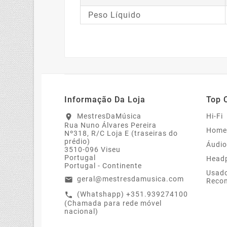
Peso Líquido
Informação Da Loja
Top 
MestresDaMúsica
Hi-Fi
location_on
Rua Nuno Álvares Pereira
Home
Nº318, R/C Loja E (traseiras do
prédio)
Áudio
3510-096 Viseu
Portugal
Head
Portugal - Continente
Usado
geral@mestresdamusica.com
email
Recon
(Whatshapp) +351.939274100
call
(Chamada para rede móvel
nacional)