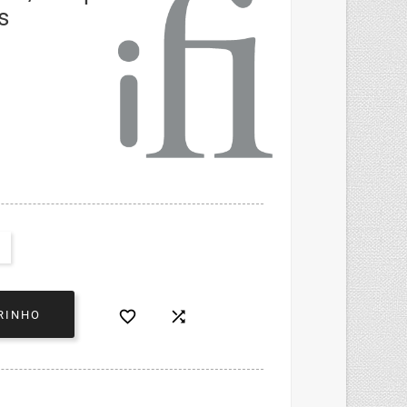
s


RINHO