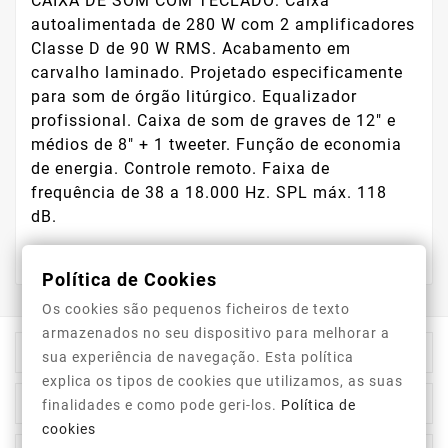
CAIXA DE SOM COM TECLADO: Caixa
autoalimentada de 280 W com 2 amplificadores
Classe D de 90 W RMS. Acabamento em
carvalho laminado. Projetado especificamente
para som de órgão litúrgico. Equalizador
profissional. Caixa de som de graves de 12" e
médios de 8" + 1 tweeter. Função de economia
de energia. Controle remoto. Faixa de
frequência de 38 a 18.000 Hz. SPL máx. 118
dB.
Política de Cookies
Os cookies são pequenos ficheiros de texto
armazenados no seu dispositivo para melhorar a

Informação Da Loja
sua experiência de navegação. Esta política
explica os tipos de cookies que utilizamos, as suas

Top Categorias
finalidades e como pode geri-los.
Política de
cookies