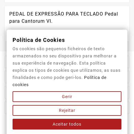
PEDAL DE EXPRESSÃO PARA TECLADO Pedal
para Cantorum VI.
Política de Cookies
Os cookies são pequenos ficheiros de texto
armazenados no seu dispositivo para melhorar a

Informação Da Loja
sua experiência de navegação. Esta política
explica os tipos de cookies que utilizamos, as suas

Top Categorias
finalidades e como pode geri-los.
Política de
cookies

A Nossa Empresa
Gerir

A Sua Conta
Rejeitar
Aceitar todos
Newsletter