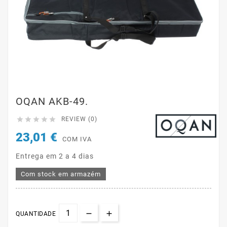
OQAN AKB-49.





REVIEW (0)
23,01 €
COM IVA
Entrega em 2 a 4 dias
Com stock em armazém
QUANTIDADE