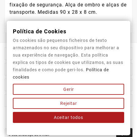
fixação de segurança. Alça de ombro e alças de
transporte. Medidas 90 x 28 x 8 cm.
Política de Cookies
Os cookies são pequenos ficheiros de texto
armazenados no seu dispositivo para melhorar a

Informação Da Loja
sua experiência de navegação. Esta política
explica os tipos de cookies que utilizamos, as suas

Top Categorias
finalidades e como pode geri-los.
Política de
cookies

A Nossa Empresa
Gerir

A Sua Conta
Rejeitar
Aceitar todos
Newsletter
OK