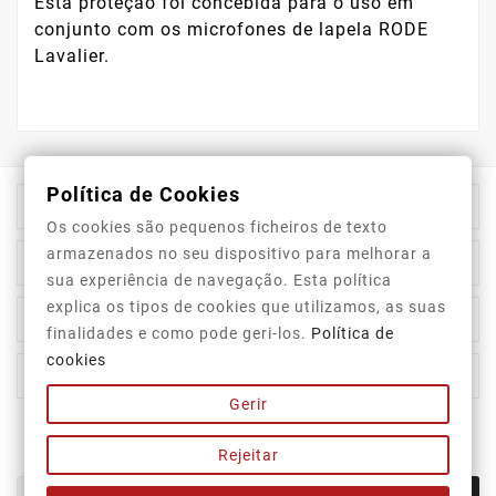
Esta proteção foi concebida para o uso em
conjunto com os microfones de lapela RODE
Lavalier.
Política de Cookies

Informação Da Loja
Os cookies são pequenos ficheiros de texto
armazenados no seu dispositivo para melhorar a

Top Categorias
sua experiência de navegação. Esta política
explica os tipos de cookies que utilizamos, as suas

A Nossa Empresa
finalidades e como pode geri-los.
Política de
cookies

A Sua Conta
Gerir
Newsletter
Rejeitar