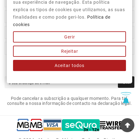

Informação Da Loja
sua experiência de navegação. Esta política
explica os tipos de cookies que utilizamos, as suas

Top Categorias
finalidades e como pode geri-los.
Política de
cookies

A Nossa Empresa
Gerir

A Sua Conta
Rejeitar
Aceitar todos
Newsletter
OK
Pode cancelar a subscrição a qualquer momento. Para tal,
consulte a nossa informação de contacto na declaração legal.