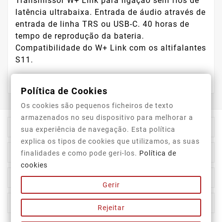
Transmissor W+ Link para ligação sem fios de
latência ultrabaixa. Entrada de áudio através de
entrada de linha TRS ou USB-C. 40 horas de
tempo de reprodução da bateria.
Compatibilidade do W+ Link com os altifalantes
S11.
Política de Cookies
Os cookies são pequenos ficheiros de texto
armazenados no seu dispositivo para melhorar a

Informação Da Loja
sua experiência de navegação. Esta política
explica os tipos de cookies que utilizamos, as suas

Top Categorias
finalidades e como pode geri-los.
Política de
cookies

A Nossa Empresa
Gerir

A Sua Conta
Rejeitar