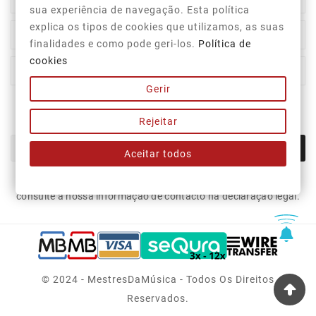

sua experiência de navegação. Esta política
explica os tipos de cookies que utilizamos, as suas

A Nossa Empresa
finalidades e como pode geri-los.
Política de
cookies

A Sua Conta
Gerir
Newsletter
Rejeitar
OK
Aceitar todos
Pode cancelar a subscrição a qualquer momento. Para tal,
consulte a nossa informação de contacto na declaração legal.
© 2024 - MestresDaMúsica - Todos Os Direitos
Reservados.