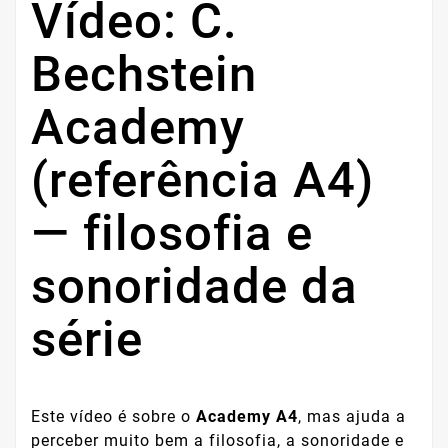
Vídeo: C.
Bechstein
Academy
(referência A4)
— filosofia e
sonoridade da
série
Este vídeo é sobre o
Academy A4
, mas ajuda a
perceber muito bem a filosofia, a sonoridade e