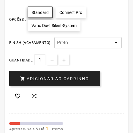
Standard
Connect Pro
OPÇÕES :
Vario Duet Silent-System
FINISH (ACABAMENTO) :
QUANTIDADE

ADICIONAR AO CARRINHO


1
Apresse-Se Só Há
. Items