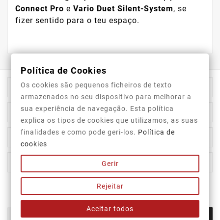
Connect Pro
e
Vario Duet Silent-System
, se
fizer sentido para o teu espaço.
Política de Cookies
Os cookies são pequenos ficheiros de texto

Informação Da Loja
armazenados no seu dispositivo para melhorar a
sua experiência de navegação. Esta política

Top Categorias
explica os tipos de cookies que utilizamos, as suas
finalidades e como pode geri-los.
Política de

A Nossa Empresa
cookies

A Sua Conta
Gerir
Rejeitar
Newsletter
Aceitar todos
OK