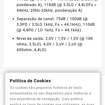
ponderado A), 118dB (@ 3,5LO / 4,4LOFs =
44kHz; 20Hz-20kHz, ponderação A)
Separação de canal: 75dB / 100dB (@
3,5PO / 3,5LO 1kHz, Fs = 44,1kHz), 110dB
(@ 4,4PO / LO 1kHz, Fs = 44,1kHz)
Nível de saída: 2,0V / 1,5V / 1,0V (@ 10K
ohms, 3,5LO), 4,0V / 3,oV / 2,oV (@
600ohm, 4,4LO)
Política de Cookies

Informação Da Loja
Os cookies são pequenos ficheiros de texto
armazenados no seu dispositivo para melhorar a

Top Categorias
sua experiência de navegação. Esta política
explica os tipos de cookies que utilizamos, as suas